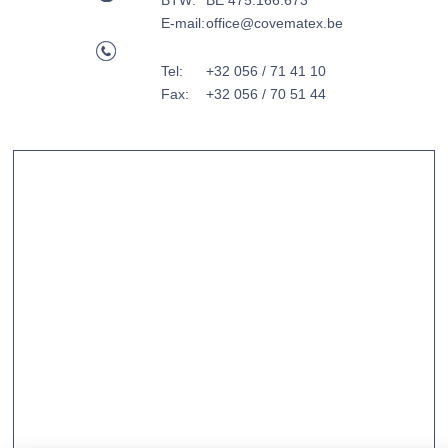
BTW:
BE 475.166.673
E-mail:
office@covematex.be
Tel:
+32 056 / 71 41 10
Fax:
+32 056 / 70 51 44