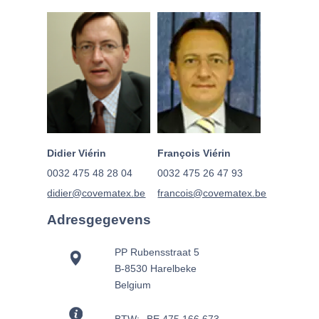
Didier Viérin
François Viérin
0032 475 48 28 04
0032 475 26 47 93
didier@covematex.be
francois@covematex.be
Adresgegevens
PP Rubensstraat 5
B-8530 Harelbeke
Belgium