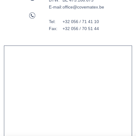
BTW:
BE 475.166.673
E-mail:
office@covematex.be
Tel:
+32 056 / 71 41 10
Fax:
+32 056 / 70 51 44