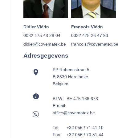
Didier Viérin
François Viérin
0032 475 48 28 04
0032 475 26 47 93
didier@covematex.be
francois@covematex.be
Adresgegevens
PP Rubensstraat 5
B-8530 Harelbeke
Belgium
BTW:
BE 475.166.673
E-mail:
office@covematex.be
Tel:
+32 056 / 71 41 10
Fax:
+32 056 / 70 51 44