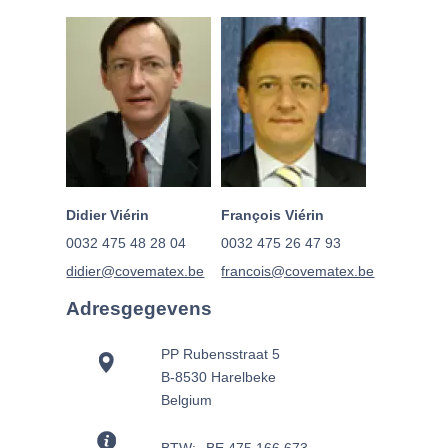
Didier Viérin
François Viérin
0032 475 48 28 04
0032 475 26 47 93
didier@covematex.be
francois@covematex.be
Adresgegevens
PP Rubensstraat 5
B-8530 Harelbeke
Belgium