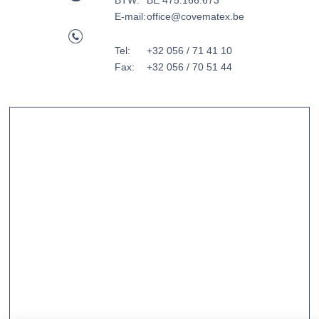
BTW:
BE 475.166.673
E-mail:
office@covematex.be
Tel:
+32 056 / 71 41 10
Fax:
+32 056 / 70 51 44