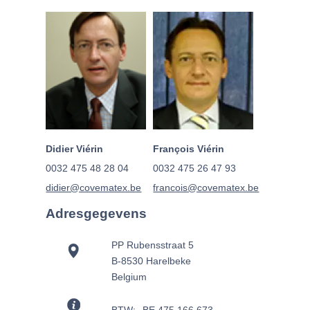
Didier Viérin
François Viérin
0032 475 48 28 04
0032 475 26 47 93
didier@covematex.be
francois@covematex.be
Adresgegevens
PP Rubensstraat 5
B-8530 Harelbeke
Belgium