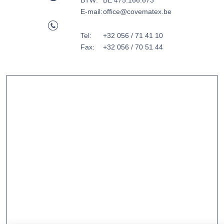
BTW:
BE 475.166.673
E-mail:
office@covematex.be
Tel:
+32 056 / 71 41 10
Fax:
+32 056 / 70 51 44