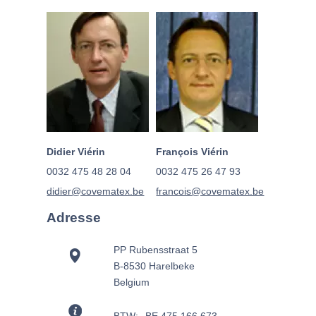
Didier Viérin
François Viérin
0032 475 48 28 04
0032 475 26 47 93
didier@covematex.be
francois@covematex.be
Adresse
PP Rubensstraat 5
B-8530 Harelbeke
Belgium