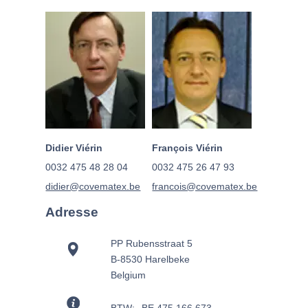
Didier Viérin
François Viérin
0032 475 48 28 04
0032 475 26 47 93
didier@covematex.be
francois@covematex.be
Adresse
PP Rubensstraat 5
B-8530 Harelbeke
Belgium