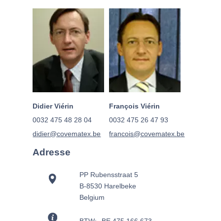
Didier Viérin
François Viérin
0032 475 48 28 04
0032 475 26 47 93
didier@covematex.be
francois@covematex.be
Adresse
PP Rubensstraat 5
B-8530 Harelbeke
Belgium