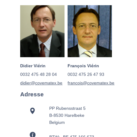
Didier Viérin
François Viérin
0032 475 48 28 04
0032 475 26 47 93
didier@covematex.be
francois@covematex.be
Adresse
PP Rubensstraat 5
B-8530 Harelbeke
Belgium