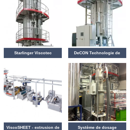
Starlinger Viscotec
DeCON Technologie de
Polycondensation en état
décontamination alimentaire
solide
sur base de paillettes de
bouteilles PET Viscotec
DeCON
ViscoSHEET - extrusion de
Système de dosage