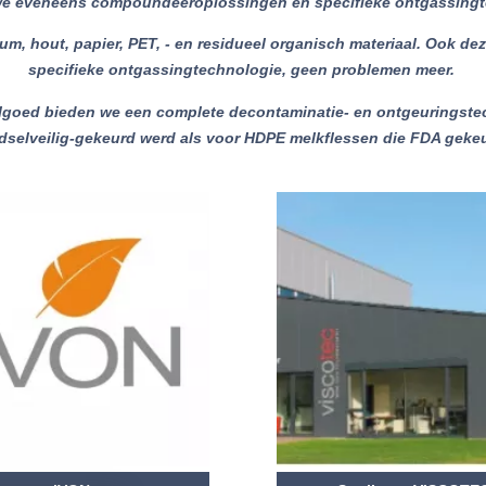
 we eveneens compoundeeroplossingen en specifieke ontgassingt
, hout, papier, PET, - en residueel organisch materiaal. Ook dez
specifieke ontgassingtechnologie, geen problemen meer.
lgoed bieden we een complete decontaminatie- en ontgeuringstec
selveilig-gekeurd werd als voor HDPE melkflessen die FDA geke